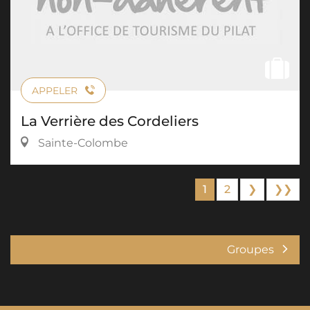
APPELER
La Verrière des Cordeliers
Sainte-Colombe
1
2
❯
❯❯
Groupes