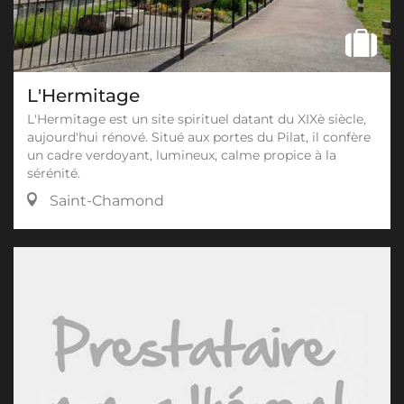
L'Hermitage
L'Hermitage est un site spirituel datant du XIXè siècle,
aujourd'hui rénové. Situé aux portes du Pilat, il confère
un cadre verdoyant, lumineux, calme propice à la
sérénité.
Saint-Chamond