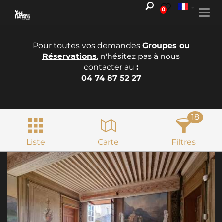
0
Togg
navi
Pour toutes vos demandes
Groupes ou
Réservations
, n'hésitez pas à nous
contacter au
:
04 74 87 52 27
18
Liste
Carte
Filtres