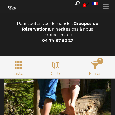
0
Togg
navi
Pour toutes vos demandes
Groupes ou
Réservations
, n'hésitez pas à nous
contacter au
:
04 74 87 52 27
3
Liste
Carte
Filtres