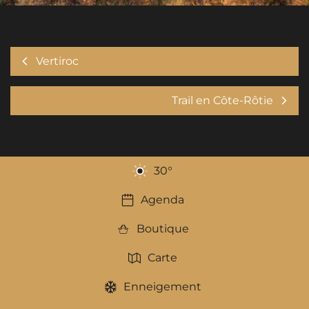
Vertiroc
Trail en Côte-Rôtie
30
°
Agenda
Boutique
Carte
Enneigement