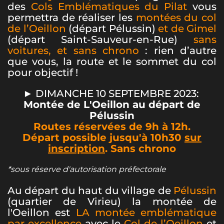
des
Cols Emblématiques du Pilat
vous
permettra de réaliser les
montées du col
de l’Oeillon
(départ Pélussin)
et de Gimel
(départ Saint-Sauveur-en-Rue)
sans
voitures, et sans chrono
: rien d’autre
que vous, la route et le sommet du col
pour objectif !
► DIMANCHE 10 SEPTEMBRE 2023:
Montée de L'Oeillon au départ de
Pélussin
Routes réservées de 9h à 12h.
Départ possible jusqu'à 10h30
sur
inscription
. Sans chrono
*sous réserve d'autorisation préfectorale
Au départ du haut du village de
Pélussin
(quartier de Virieu) la montée de
l'Oeillon est
LA montée emblématique
par excellence
avec le
Col de l’Oeillon
et