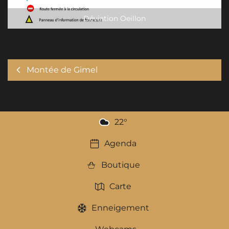
Déviation Oeillon
Montée de Gimel
22
°
Agenda
Boutique
Carte
Enneigement