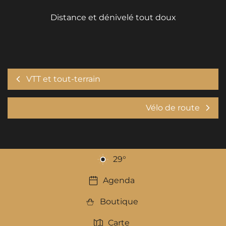
Distance et dénivelé tout doux
VTT et tout-terrain
Vélo de route
29
°
Agenda
Boutique
Carte