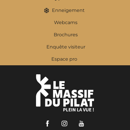
Enneigement
Webcams
Brochures
Enquête visiteur
Espace pro
Facebook
Instagram
Youtube