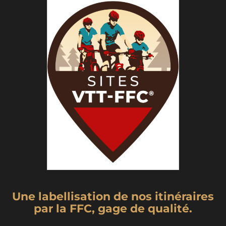
Une labellisation de nos itinéraires
par la FFC, gage de qualité.