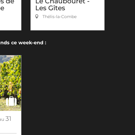
es de
Le Chaubouret -
ie
Les Gîtes
Thélis-la-Combe
ds ce week-end :
31
au