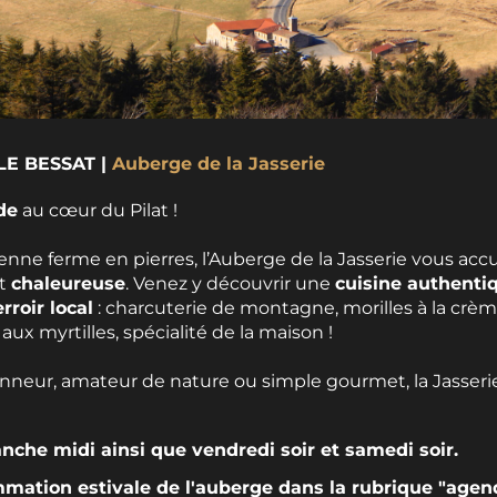
La_Jasserie
LE BESSAT |
Auberge de la Jasserie
de
au cœur du Pilat !
nne ferme en pierres, l’Auberge de la Jasserie vous acc
t
chaleureuse
. Venez y découvrir une
cuisine authenti
erroir local
: charcuterie de montagne, morilles à la crè
aux myrtilles, spécialité de la maison !
nneur, amateur de nature ou simple gourmet, la Jasser
che midi ainsi que vendredi soir et samedi soir.
mation estivale de l'auberge dans la rubrique "agen