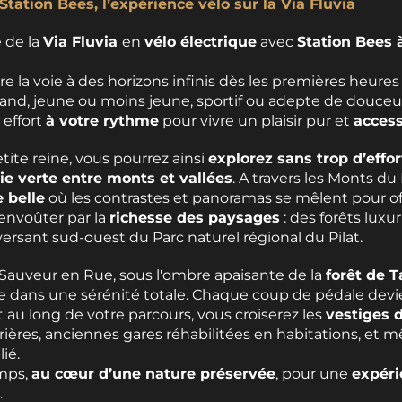
Station Bees, l’expérience vélo sur la Via Fluvia
 de la
Via Fluvia
en
vélo électrique
avec
Station Bees 
re la voie à des horizons infinis dès les premières heure
and, jeune ou moins jeune, sportif ou adepte de douceur, 
 effort
à votre rythme
pour vivre un plaisir pur et
access
ite reine, vous pourrez ainsi
explorez sans trop d’effo
ie verte entre monts et vallées
. A travers les Monts du P
 belle
où les contrastes et panoramas se mêlent pour of
envoûter par la
richesse des paysages
: des forêts luxu
ersant sud-ouest du Parc naturel régional du Pilat.
-Sauveur en Rue, sous l'ombre apaisante de la
forêt de T
 dans une sérénité totale. Chaque coup de pédale devi
t au long de votre parcours, vous croiserez les
vestiges d
ières, anciennes gares réhabilitées en habitations, et
ié.
mps,
au cœur d’une nature préservée
, pour une
expéri
.