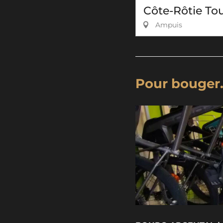
Côte-Rôtie To
Ampuis
Pour bouger.