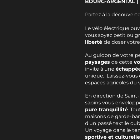
BOURG-ARGENTAL
|
Partez à la découverte
Le vélo électrique ouv
vous soyez petit ou gr
liberté
de doser votre
Au guidon de votre pet
paysages
de cette
vo
invite à une
échappée
unique. Laissez-vous 
espaces agricoles du v
En direction de Saint
sapins vous enveloppe
pure tranquillité
. Tou
maisons de garde-barr
d'un passé textile oubl
Un voyage dans le te
sportive et culturelle