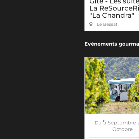
Gîte - Les suit
La ReSourceR
"La Chandra"
Le Bessat
Evènements gourman
5
Du
Septembre
Octobre