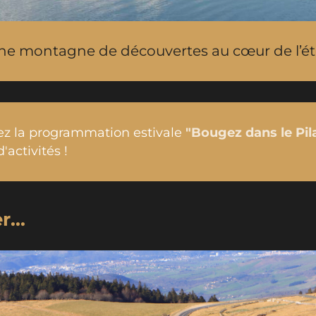
ne montagne de découvertes au cœur de l’été
ez la programmation estivale
"Bougez dans le Pil
d'activités !
...