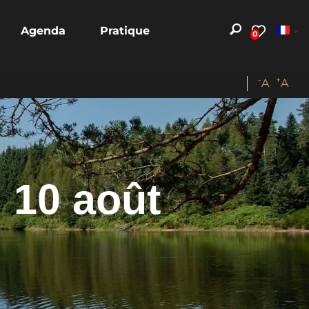
Agenda
Pratique
0
-
+
A
A
 10 août