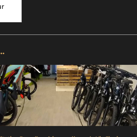
ur
..
Station_Bees