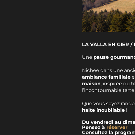
LA VALLA EN GIER / 
Une
pause gourman
Nichée dans une ancie
ambiance familiale
e
maison
, inspirée du
t
l’incontournable tarte 
Que vous soyez rando
halte inoubliable
!
Du vendredi au diman
Pensez à
réserver
Consultez la program