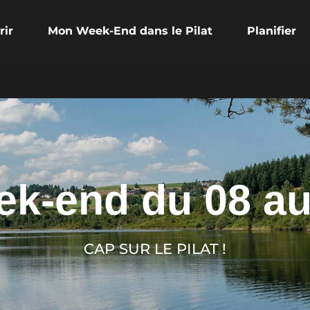
rir
Mon Week-End dans le Pilat
Planifier
k-end du 08 au
CAP SUR LE PILAT !