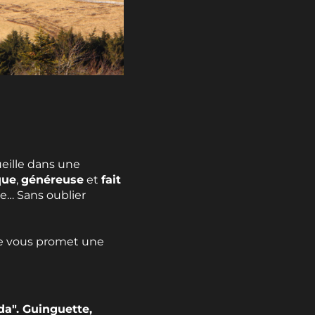
ueille dans une
que
,
généreuse
et
fait
me… Sans oublier
ie vous promet une
da". Guinguette,