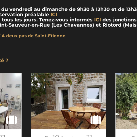
 du vendredi au dimanche de 9h30 à 12h30 et de 13h3
éservation préalable
ICI
e tous les jours. Tenez-vous informés
ICI
des jonction
nt-Sauveur-en-Rue (Les Chavannes) et Riotord (Mai
o / A deux pas de Saint-Etienne
té ?