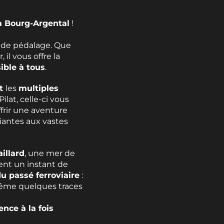
à Bourg-Argental
!
s de pédalage. Que
il vous offre la
ible à tous
.
rt
les
multiples
ilat, celle-ci vous
frir une aventure
riantes aux vastes
aillard
, une mer de
ent un instant de
u passé ferroviaire
:
 même quelques traces
ence à la fois