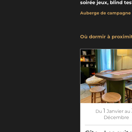
soirée jeux, blind t
Auberge de campagne | 
Où dormir à proximi
1
Du
Janvier
au
Décembre