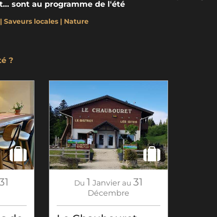
est… sont au programme de l'été
Saveurs locales | Nature
té ?
31
1
31
Du
Janvier
au
Décembre