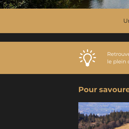
U
Retrouv
le plein 
Pour savourer