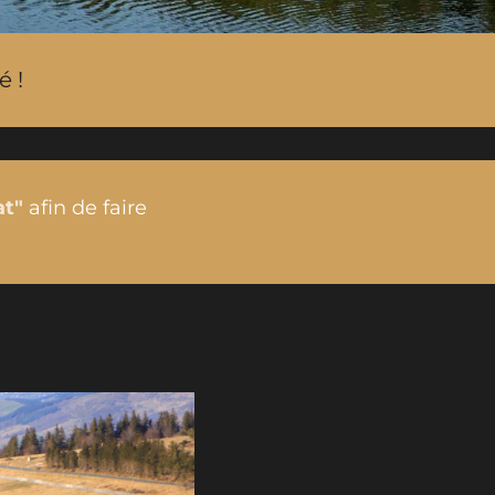
 !
at"
afin de faire