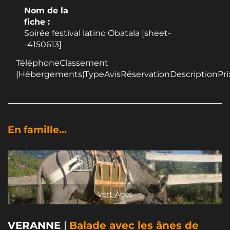
Nom de la
fiche :
Soirée festival latino Obatala [sheet-
-4150613]
TéléphoneClassement
(Hébergements)TypeAvisRéservationDescriptionPri
En famille...
Vert-Ânes
VERANNE
|
Balade avec les ânes de