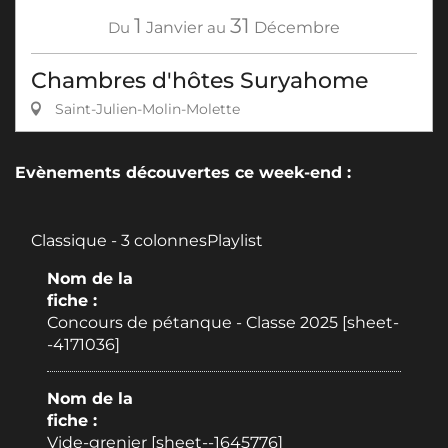
1
31
Du
Janvier
au
Décembre
Chambres d'hôtes Suryahome
Saint-Julien-Molin-Molette
Evènements découvertes ce week-end :
Classique - 3 colonnesPlaylist
Nom de la
fiche :
Concours de pétanque - Classe 2025 [sheet-
-4171036]
Nom de la
fiche :
Vide-grenier [sheet--1645776]