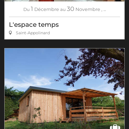
1
30
Du
Décembre
au
Novembre
,
...
L'espace temps
Saint-Appolinard