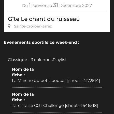
1
31
Du
Janvier
au
Décembre
2027
Gîte Le chant du ruisseau
Sainte-Croix-en-Jarez
Evènements sportifs ce week-end :
Classique - 3 colonnesPlaylist
Nom de la
fiche :
La Marche du petit poucet [sheet--4172514]
Nom de la
fiche :
Tarentaise COT Challenge [sheet--1646518]