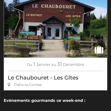
1
31
Du
Janvier
au
Décembre
Le Chaubouret - Les Gîtes
Thélis-la-Combe
Evènements gourmands ce week-end :