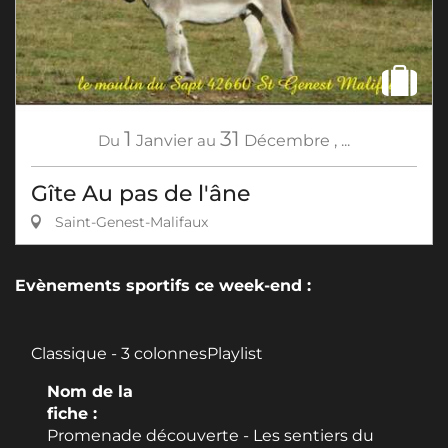
1
31
Du
Janvier
au
Décembre
,
...
Gîte Au pas de l'âne
Saint-Genest-Malifaux
Evènements sportifs ce week-end :
Classique - 3 colonnesPlaylist
Nom de la
fiche :
Promenade découverte - Les sentiers du