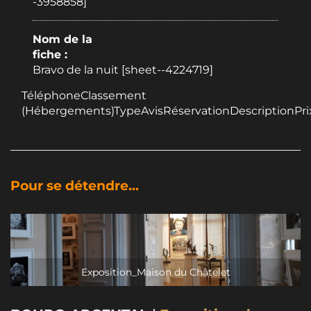
-3958858]
Nom de la
fiche :
Bravo de la nuit [sheet--4224719]
TéléphoneClassement
(Hébergements)TypeAvisRéservationDescriptionPri
Pour se détendre...
Exposition_Maison du Châtelet