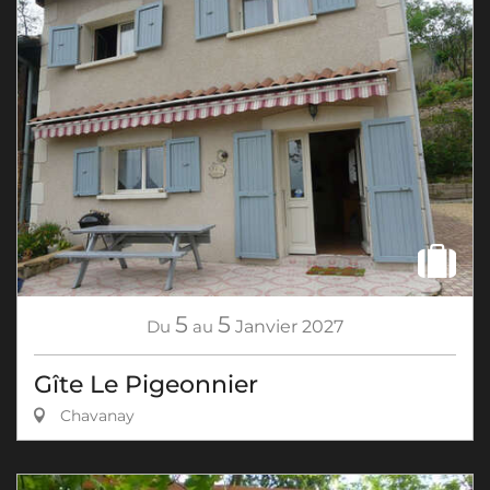
5
5
Du
au
Janvier
2027
Gîte Le Pigeonnier
Chavanay