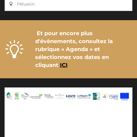
Pélussin
Et pour encore plus
d'évènements, consultez la
rubrique « Agenda » et
sélectionnez vos dates en
cliquant
ICI