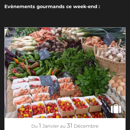
Evènements gourmands ce week-end :
1
31
Du
Janvier
au
Décembre