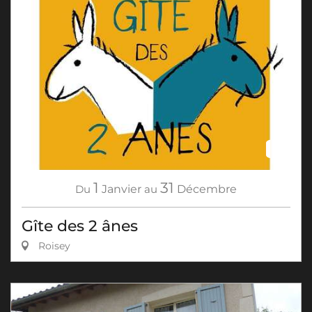
1
31
Du
Janvier
au
Décembre
Gîte des 2 ânes
Roisey