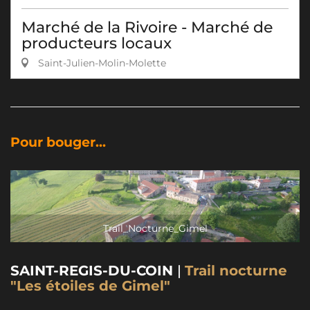
Marché de la Rivoire - Marché de
producteurs locaux
Saint-Julien-Molin-Molette
Pour bouger...
Trail_Nocturne_Gimel
SAINT-REGIS-DU-COIN
|
Trail nocturne
"Les étoiles de Gimel"