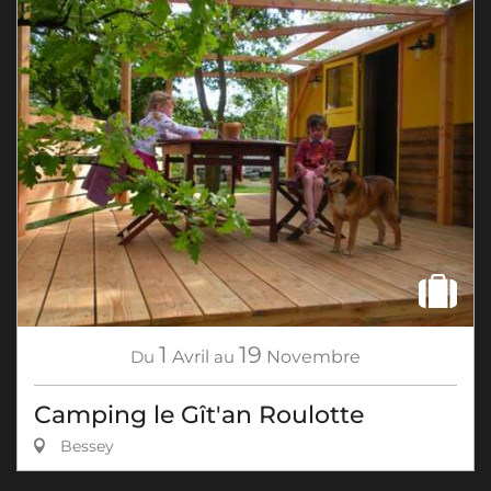
1
19
Du
Avril
au
Novembre
Camping le Gît'an Roulotte
Bessey