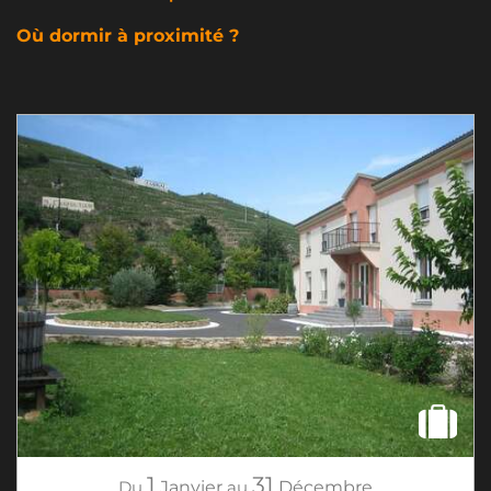
Où dormir à proximité ?
1
31
Du
Janvier
au
Décembre