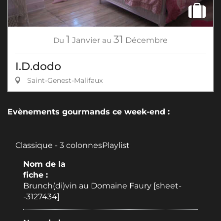
1
31
Du
Janvier
au
Décembre
I.D.dodo
Saint-Genest-Malifaux
Evènements gourmands ce week-end :
Classique - 3 colonnesPlaylist
Nom de la
fiche :
Brunch(di)vin au Domaine Faury [sheet-
-3127434]