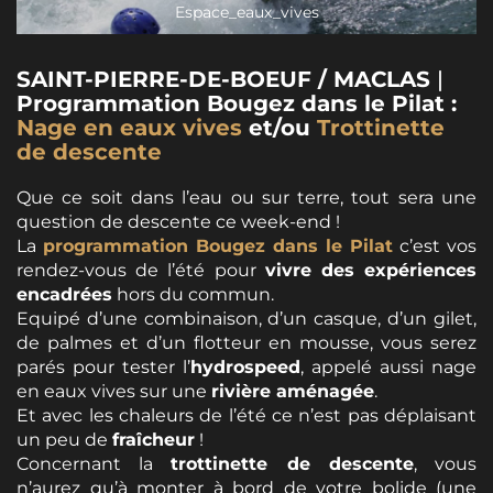
Espace_eaux_vives
SAINT-PIERRE-DE-BOEUF / MACLAS
|
Programmation Bougez dans le Pilat :
Nage en eaux vives
et/ou
Trottinette
de descente
Que ce soit dans l’eau ou sur terre, tout sera une
question de descente ce week-end !
La
programmation Bougez dans le Pilat
c’est vos
rendez-vous de l’été pour
vivre des expériences
encadrées
hors du commun.
Equipé d’une combinaison, d’un casque, d’un gilet,
de palmes et d’un flotteur en mousse, vous serez
parés pour tester l’
hydrospeed
, appelé aussi nage
en eaux vives sur une
rivière aménagée
.
Et avec les chaleurs de l’été ce n’est pas déplaisant
un peu de
fraîcheur
!
Concernant la
trottinette de descente
, vous
n’aurez qu’à monter à bord de votre bolide (une