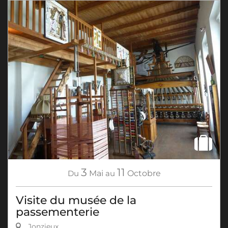
3
11
Du
Mai
au
Octobre
Visite du musée de la
passementerie
Jonzieux