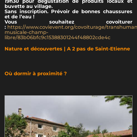
19h30 pour dégustation de produits locaux et
buvette au village.
Sans inscription. Prévoir de bonnes chaussures
et de l’eau !
Vous souhaitez covoiturer
:
https://www.covievent.org/covoiturage/transhuma
musicale-champ-
libre/83b06bfc9c15388301244f48802cde4c
Nature et découvertes | A 2 pas de Saint-Etienne
Où dormir à proximité ?