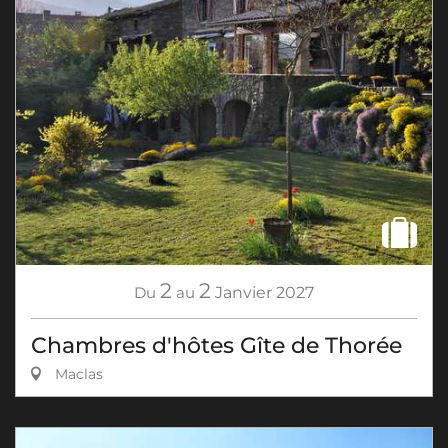
2
2
Du
au
Janvier
2027
Chambres d'hôtes Gîte de Thorée
Maclas