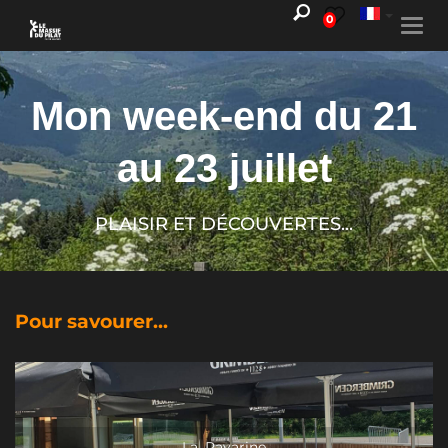
0
Togg
navi
Mon week-end du 21
au 23 juillet
PLAISIR ET DÉCOUVERTES...
Pour savourer...
La_Ravarine