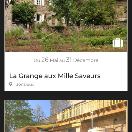
26
31
Du
Mai
au
Décembre
La Grange aux Mille Saveurs
Jonzieux