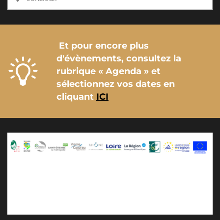
Et pour encore plus
d'évènements, consultez la
rubrique « Agenda » et
sélectionnez vos dates en
cliquant
ICI