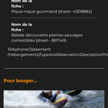
Nom de la
fiche :
Pique-nique gourmand [sheet--4308884]
Nom de la
fiche :
Balade découverte plantes sauvages
comestibles [sheet--3811149]
TéléphoneClassement
(Hébergements)TypeAvisRéservationDescriptionPri
Pour bouger...