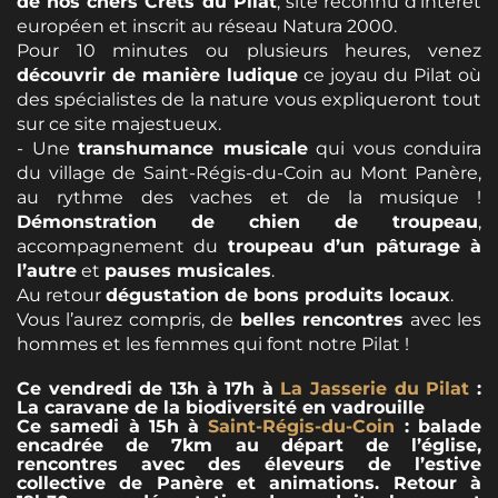
de nos chers Crêts du Pilat
, site reconnu d’intérêt
européen et inscrit au réseau Natura 2000.
Pour 10 minutes ou plusieurs heures, venez
découvrir de manière ludique
ce joyau du Pilat où
des spécialistes de la nature vous expliqueront tout
sur ce site majestueux.
- Une
transhumance musicale
qui vous conduira
du village de Saint-Régis-du-Coin au Mont Panère,
au rythme des vaches et de la musique !
Démonstration de chien de troupeau
,
accompagnement du
troupeau d’un pâturage à
l’autre
et
pauses musicales
.
Au retour
dégustation de bons produits locaux
.
Vous l’aurez compris, de
belles rencontres
avec les
hommes et les femmes qui font notre Pilat !
Ce vendredi de 13h à 17h à
La Jasserie du Pilat
:
La caravane de la biodiversité en vadrouille
Ce samedi à 15h à
Saint-Régis-du-Coin
: balade
encadrée de 7km au départ de l’église,
rencontres avec des éleveurs de l’estive
collective de Panère et animations. Retour à