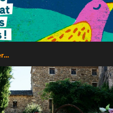
50_ans_Parc_du_Pilat
...