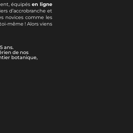
dent, équipés
en ligne
iers d’accrobranche et
, les novices comme les
st toi-même ! Alors viens
5 ans.
érien de nos
ntier botanique,