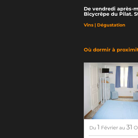
De vendredi après-mi
Bicycrêpe du Pilat. S
Vins | Dégustation
Où dormir à proximi
1
31
Du
Février
au
O