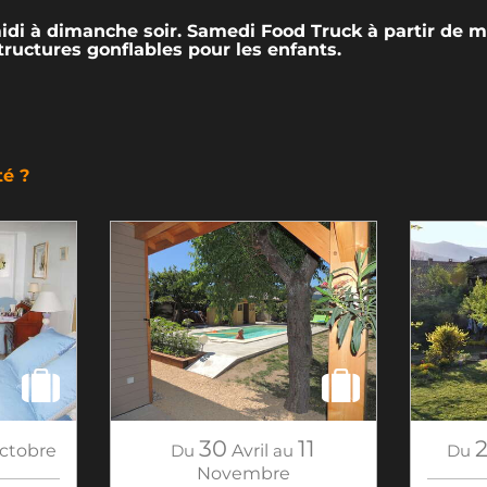
di à dimanche soir. Samedi Food Truck à partir de m
tructures gonflables pour les enfants.
té ?
30
11
ctobre
Du
Avril
au
Du
Novembre