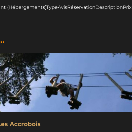
nt (Hébergements)TypeAvisRéservationDescriptionPri
..
les_accrobois
es Accrobois