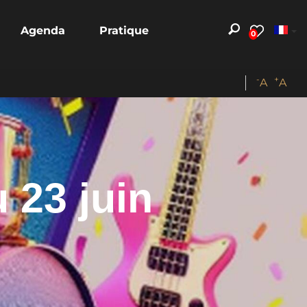
Agenda
Pratique
0
-
+
A
A
 23 juin