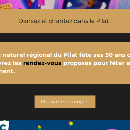
Dansez et chantez dans le Pilat !
 naturel régional du Pilat fête ses 50 ans 
rez les
rendez-vous
proposés pour fêter 
ment.
Programme complet