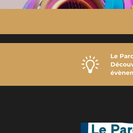
Le Parc
Découv
évène