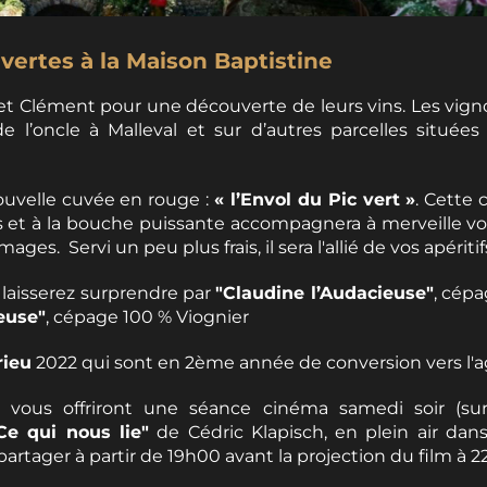
Maison_Baptistine
vertes à la Maison Baptistine
t Clément pour une découverte de leurs vins. Les vigno
e l’oncle à Malleval et sur d’autres parcelles située
ouvelle cuvée en rouge :
« l’Envol du Pic vert »
. Cette
s et à la bouche puissante accompagnera à merveille v
ages. Servi un peu plus frais, il sera l'allié de vos apériti
 laisserez surprendre par
"Claudine l’Audacieuse"
, cé
euse"
, cépage 100 % Viognier
rieu
2022 qui sont en 2ème année de conversion vers l'a
 vous offriront une séance cinéma samedi soir (sur 
Ce qui nous lie"
de Cédric Klapisch, en plein air dan
partager à partir de 19h00 avant la projection du film à 2