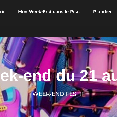
rir
Mon Week-End dans le Pilat
Planifier
k-end du 21 au
WEEK-END FESTIF