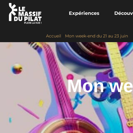
Expériences
Découv
Accueil
/
Mon week-end du 21 au 23 juin
Mon wee