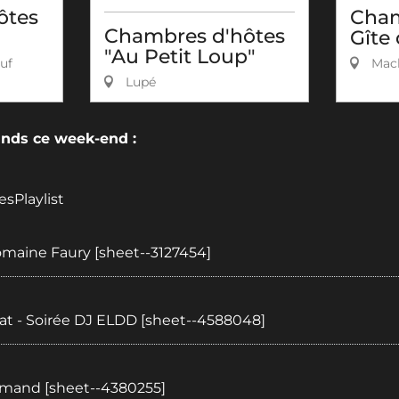
ôtes
Cham
Chambres d'hôtes
Gîte
"Au Petit Loup"
uf
Macl
Lupé
ds ce week-end :
esPlaylist
:
maine Faury [sheet--3127454]
:
ilat - Soirée DJ ELDD [sheet--4588048]
:
mand [sheet--4380255]