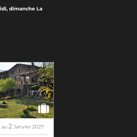
idi, dimanche La
2
2
au
Janvier
2027