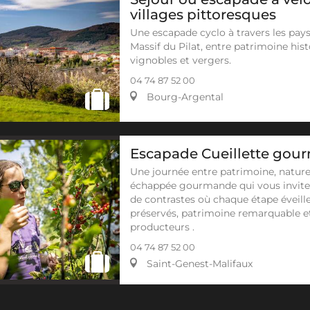
villages pittoresques
Une escapade cyclo à travers les pay
Massif du Pilat, entre patrimoine hist
vignobles et vergers.
04 74 87 52 00
Bourg-Argental
Escapade Cueillette go
Une journée entre patrimoine, nature
échappée gourmande qui vous invite à
de contrastes où chaque étape éveille
préservés, patrimoine remarquable e
producteurs .
04 74 87 52 00
Saint-Genest-Malifaux