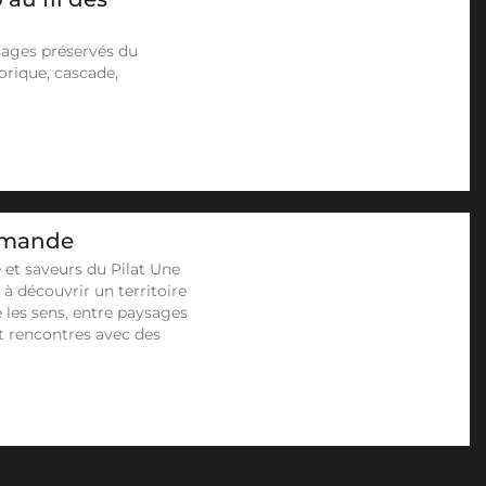
sages préservés du
orique, cascade,
urmande
 et saveurs du Pilat Une
 découvrir un territoire
 les sens, entre paysages
t rencontres avec des