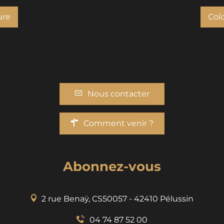
ure
Col
Nous contacter
Comment venir ?
Abonnez-vous
2 rue Benaÿ, CS50057 - 42410 Pélussin
04 74 87 52 00