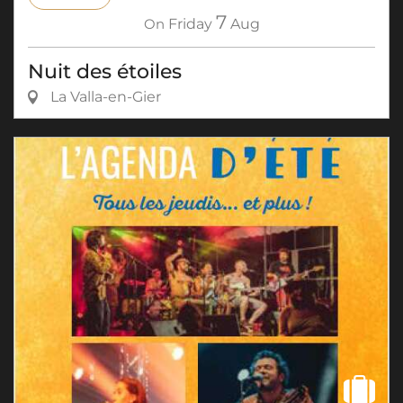
7
On
Friday
Aug
Nuit des étoiles
La Valla-en-Gier