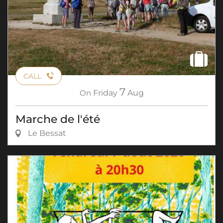
CALL
7
On
Friday
Aug
Marche de l'été
Le Bessat