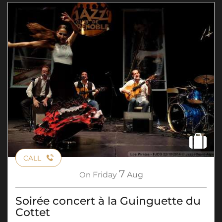
CALL
7
On
Friday
Aug
Soirée concert à la Guinguette du
Cottet