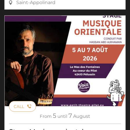
Saint-Appolinard
CALL
5
7
From
until
August