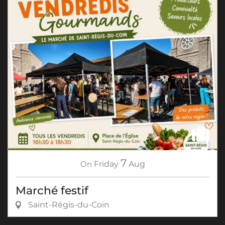
7
On
Friday
Aug
Marché festif
Saint-Régis-du-Coin