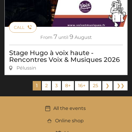
CALL
7
9
From
until
August
Stage Hugo à voix haute -
Rencontres Voix & Musiques 2026
Pélussin
1
2
3
8+
16+
25
❯
❯❯
All the events
Online shop