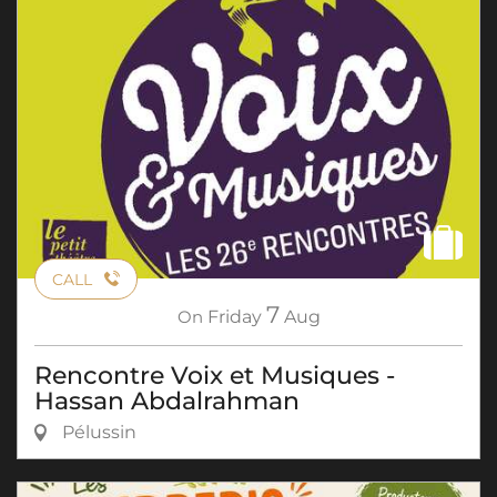
CALL
7
On
Friday
Aug
Rencontre Voix et Musiques -
Hassan Abdalrahman
Pélussin