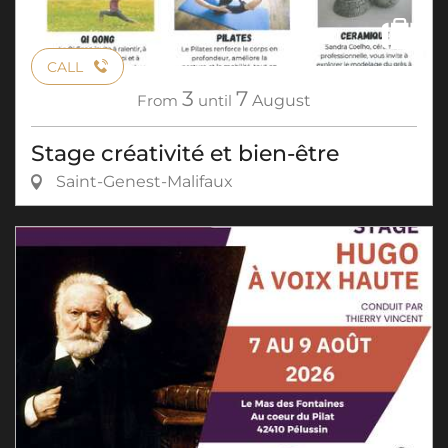
CALL
3
7
From
until
August
Stage créativité et bien-être
Saint-Genest-Malifaux