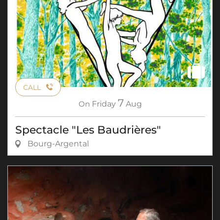
CALL
7
On
Friday
Aug
Spectacle "Les Baudrières"
Bourg-Argental