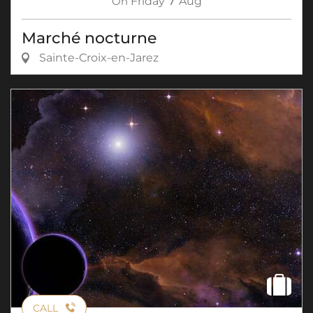
On
Friday
Aug
Marché nocturne
Sainte-Croix-en-Jarez
CALL