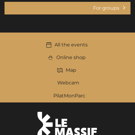
For groups
All the events
Online shop
Map
Webcam
PilatMonParc