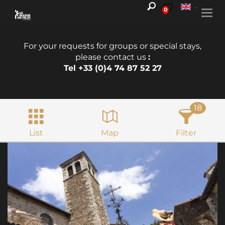
0
Togg
navi
For your requests for groups or special stays,
please contact us
:
Tel +33 (0)4 74 87 52 27
18
List
Map
Filter