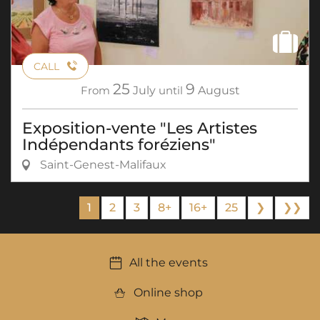
CALL
25
9
From
July
until
August
Exposition-vente "Les Artistes
Indépendants foréziens"
Saint-Genest-Malifaux
1
2
3
8+
16+
25
❯
❯❯
All the events
Online shop