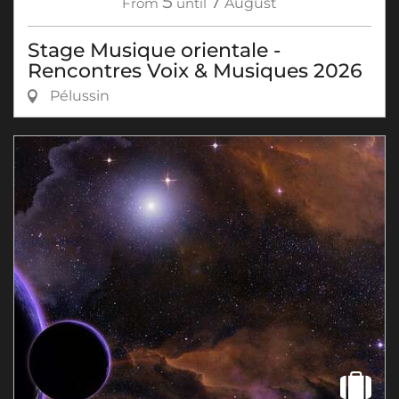
5
7
From
until
August
Stage Musique orientale -
Rencontres Voix & Musiques 2026
Pélussin