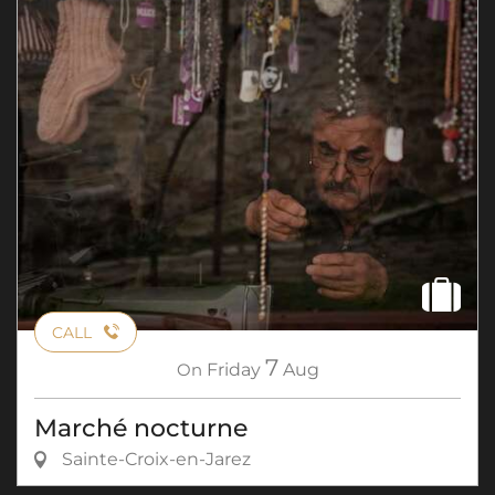
CALL
7
On
Friday
Aug
Marché nocturne
Sainte-Croix-en-Jarez