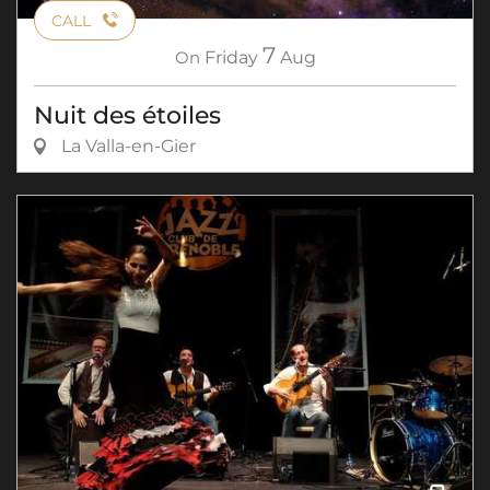
CALL
7
On
Friday
Aug
Nuit des étoiles
La Valla-en-Gier