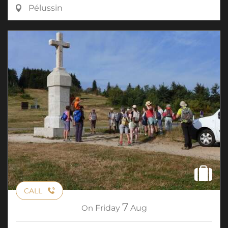
Pélussin
CALL
7
On
Friday
Aug