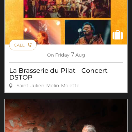
CALL
7
On
Friday
Aug
La Brasserie du Pilat - Concert -
DSTOP
Saint-Julien-Molin-Molette