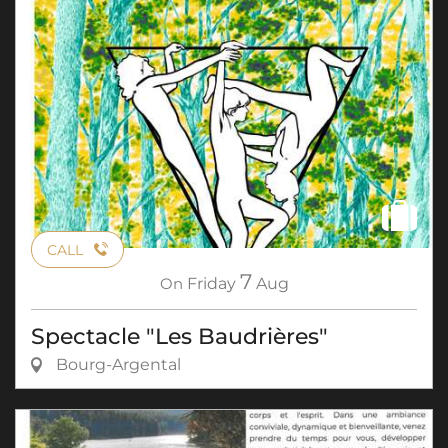
CALL
7
On
Friday
Aug
Spectacle "Les Baudrières"
Bourg-Argental