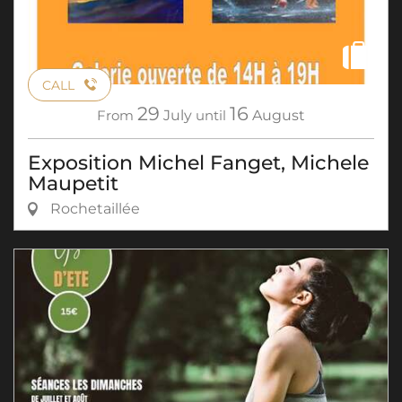
CALL
29
16
From
July
until
August
Exposition Michel Fanget, Michele
Maupetit
Rochetaillée