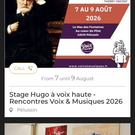
CALL
7
9
From
until
August
Stage Hugo à voix haute -
Rencontres Voix & Musiques 2026
Pélussin