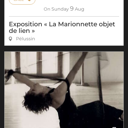
9
On
Sunday
Aug
Exposition « La Marionnette objet
de lien »
Pélussin