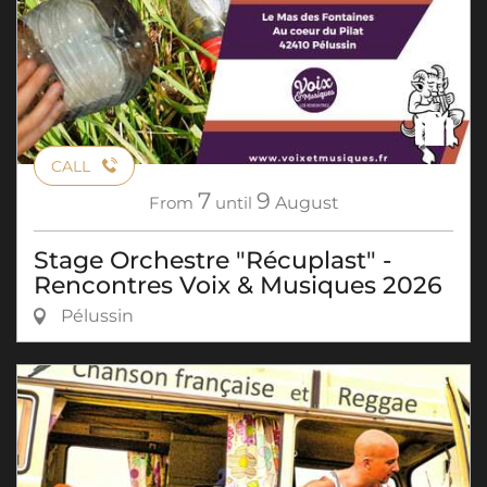
CALL
7
9
From
until
August
Stage Orchestre "Récuplast" -
Rencontres Voix & Musiques 2026
Pélussin