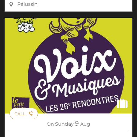
Pélussin
CALL
9
On
Sunday
Aug