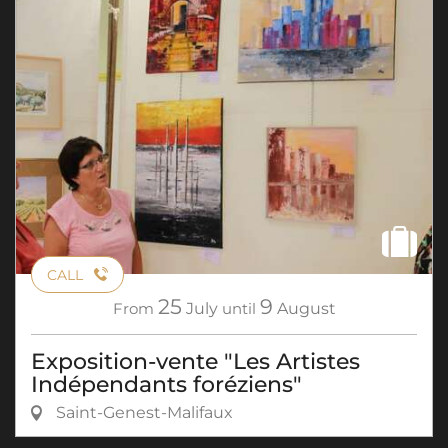
CALL
25
9
From
July
until
August
Exposition-vente "Les Artistes
Indépendants foréziens"
Saint-Genest-Malifaux