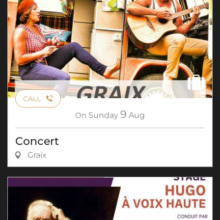
CALL
9
On
Sunday
Aug
Concert
Graix