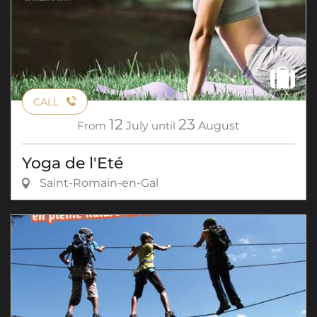
CALL
12
23
From
July
until
August
Yoga de l'Eté
Saint-Romain-en-Gal