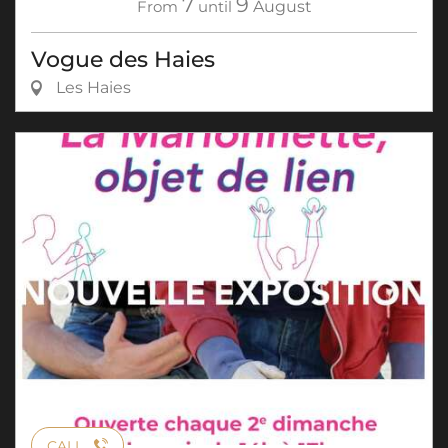
7
9
From
until
August
Vogue des Haies
Les Haies
CALL