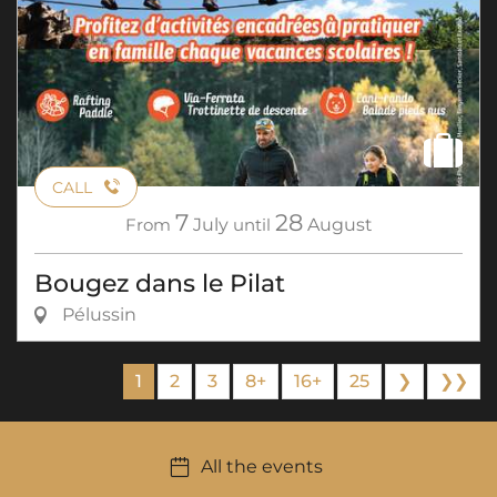
CALL
7
28
From
July
until
August
Bougez dans le Pilat
Pélussin
1
2
3
8+
16+
25
❯
❯❯
All the events