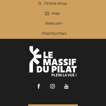
Online shop
Map
Webcam
PilatMonParc
Facebook
Instagram
Youtube