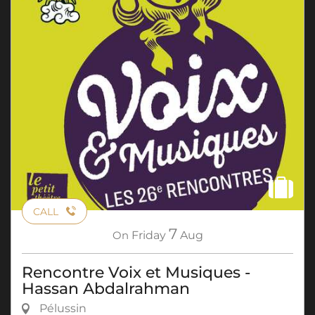
CALL
7
On
Friday
Aug
Rencontre Voix et Musiques -
Hassan Abdalrahman
Pélussin