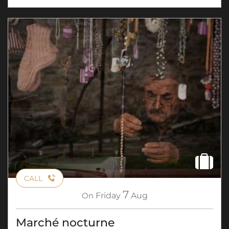
CALL
7
On
Friday
Aug
Marché nocturne