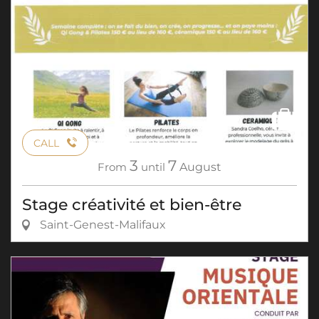
CALL
3
7
From
until
August
Stage créativité et bien-être
Saint-Genest-Malifaux