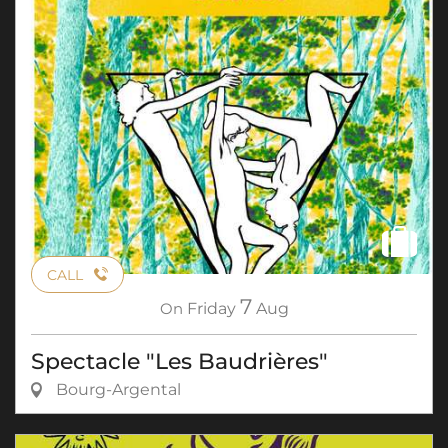
CALL
7
On
Friday
Aug
Spectacle "Les Baudrières"
Bourg-Argental