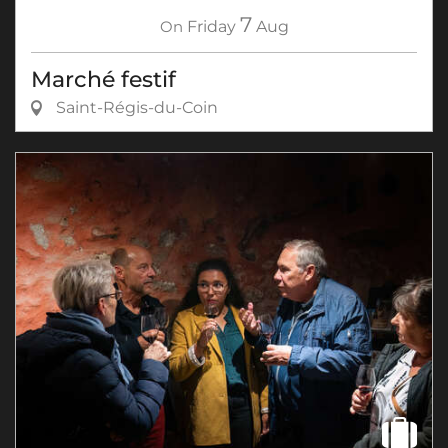
7
On
Friday
Aug
Marché festif
Saint-Régis-du-Coin