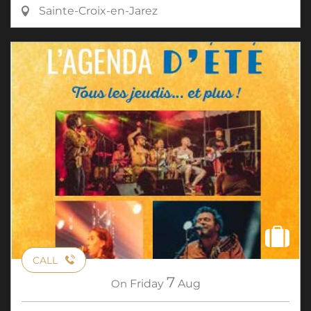
Sainte-Croix-en-Jarez
CALL
7
On
Friday
Aug