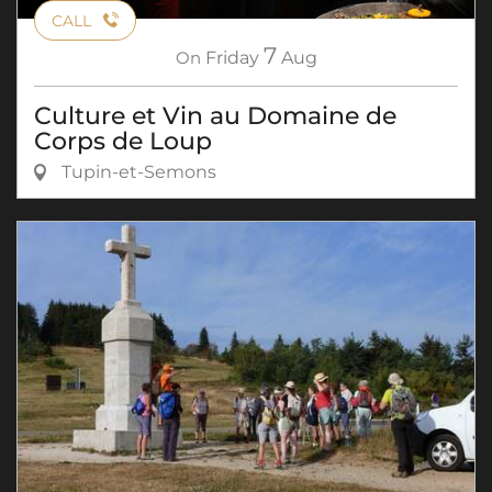
CALL
7
On
Friday
Aug
Culture et Vin au Domaine de
Corps de Loup
Tupin-et-Semons