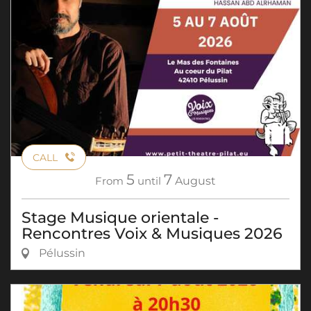
CALL
5
7
From
until
August
Stage Musique orientale -
Rencontres Voix & Musiques 2026
Pélussin