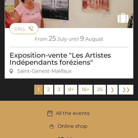
CALL
25
9
From
July
until
August
Exposition-vente "Les Artistes
Indépendants foréziens"
Saint-Genest-Malifaux
1
2
3
8+
16+
25
❯
❯❯
All the events
Online shop