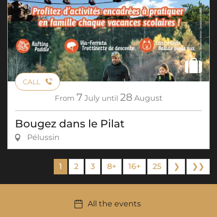
CALL
7
28
From
July
until
August
Bougez dans le Pilat
Pélussin
1
2
3
8+
16+
25
❯
❯❯
All the events