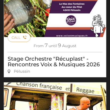
CALL
7
9
From
until
August
Stage Orchestre "Récuplast" -
Rencontres Voix & Musiques 2026
Pélussin