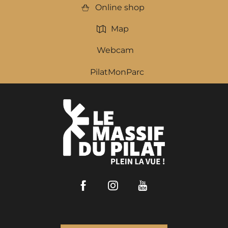
Online shop
Map
Webcam
PilatMonParc
Facebook
Instagram
Youtube