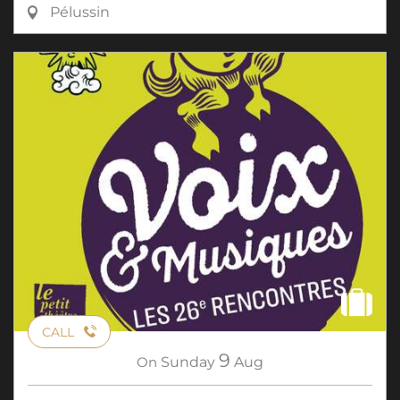
Pélussin
CALL
9
On
Sunday
Aug