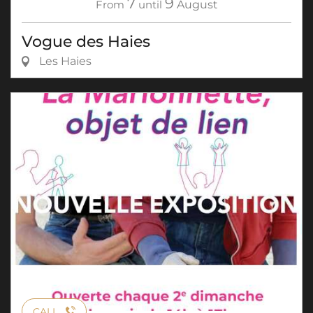
7
9
From
until
August
Vogue des Haies
Les Haies
CALL