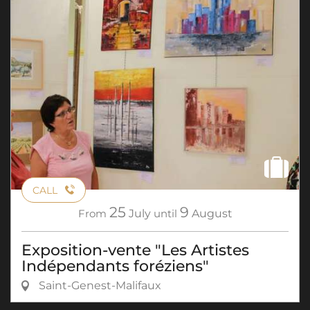
CALL
25
9
From
July
until
August
Exposition-vente "Les Artistes
Indépendants foréziens"
Saint-Genest-Malifaux