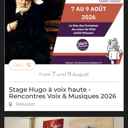
CALL
7
9
From
until
August
Stage Hugo à voix haute -
Rencontres Voix & Musiques 2026
Pélussin