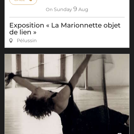
9
On
Sunday
Aug
Exposition « La Marionnette objet
de lien »
Pélussin