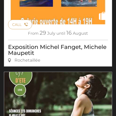
CALL
29
16
From
July
until
August
Exposition Michel Fanget, Michele
Maupetit
Rochetaillée