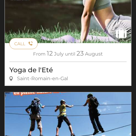
CALL
12
23
From
July
until
August
Yoga de l'Eté
Saint-Romain-en-Gal