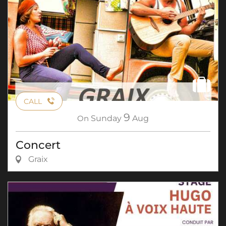
CALL
9
On
Sunday
Aug
Concert
Graix