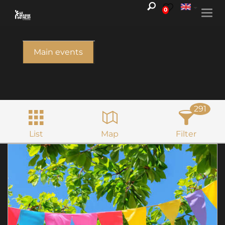
0
Togg
navi
Main events
291
List
Map
Filter