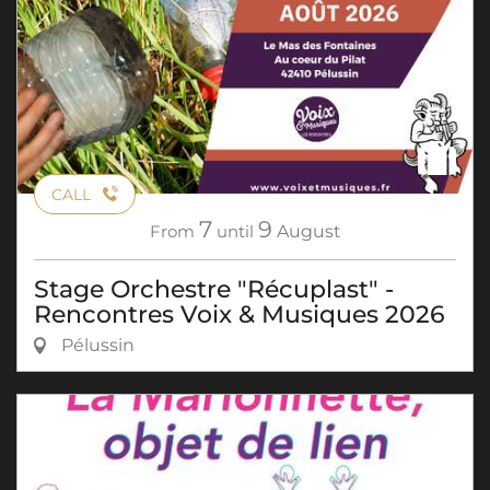
CALL
7
9
From
until
August
Stage Orchestre "Récuplast" -
Rencontres Voix & Musiques 2026
Pélussin