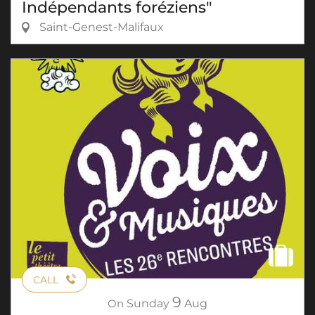
Indépendants foréziens"
Saint-Genest-Malifaux
CALL
9
On
Sunday
Aug