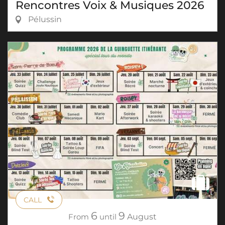
Rencontres Voix & Musiques 2026
Pélussin
CALL
6
9
From
until
August