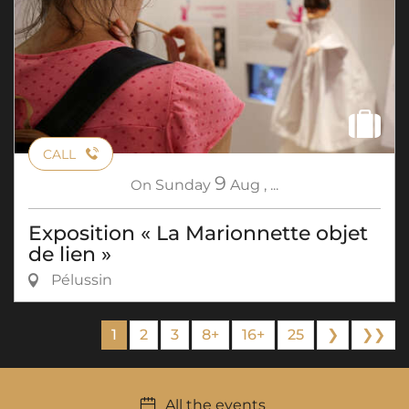
CALL
9
On
Sunday
Aug
,
...
Exposition « La Marionnette objet
de lien »
Pélussin
1
2
3
8+
16+
25
❯
❯❯
All the events