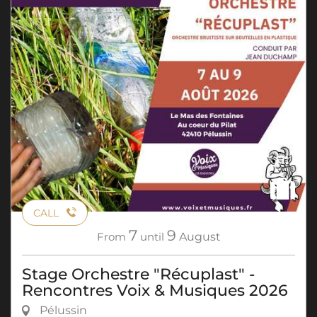
CALL
7
9
From
until
August
Stage Orchestre "Récuplast" -
Rencontres Voix & Musiques 2026
Pélussin