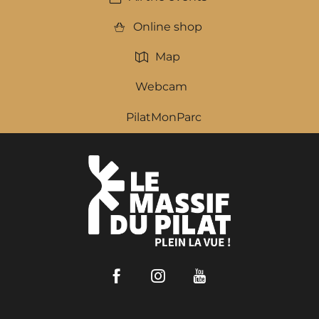
Online shop
Map
Webcam
PilatMonParc
Facebook
Instagram
Youtube