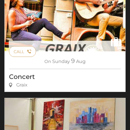
CALL
9
On
Sunday
Aug
Concert
Graix