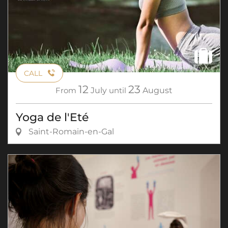
CALL
12
23
From
July
until
August
Yoga de l'Eté
Saint-Romain-en-Gal