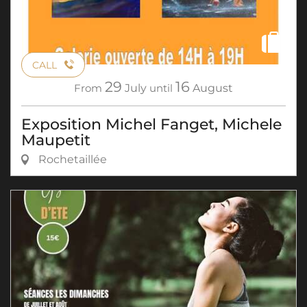
CALL
29
16
From
July
until
August
Exposition Michel Fanget, Michele
Maupetit
Rochetaillée