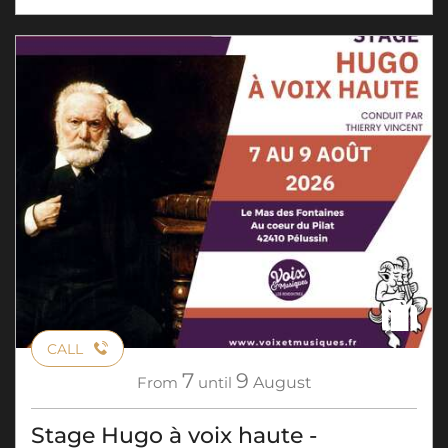
CALL
7
9
From
until
August
Stage Hugo à voix haute -