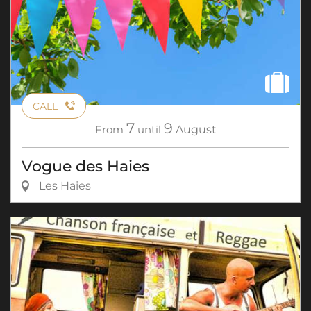
CALL
7
9
From
until
August
Vogue des Haies
Les Haies