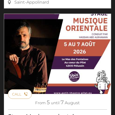
Saint-Appolinard
CALL
5
7
From
until
August