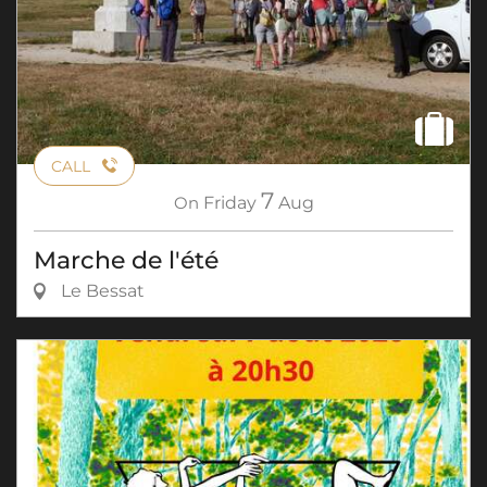
CALL
7
On
Friday
Aug
Marche de l'été
Le Bessat