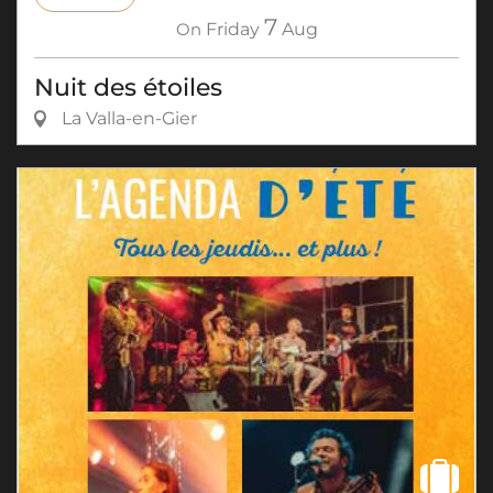
7
On
Friday
Aug
Nuit des étoiles
La Valla-en-Gier