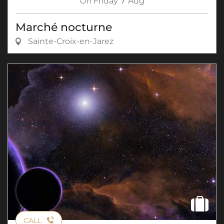
On
Friday
Aug
Marché nocturne
Sainte-Croix-en-Jarez
CALL