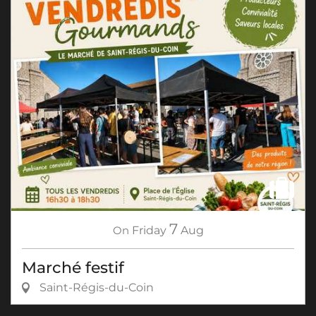
7
On
Friday
Aug
Marché festif
Saint-Régis-du-Coin