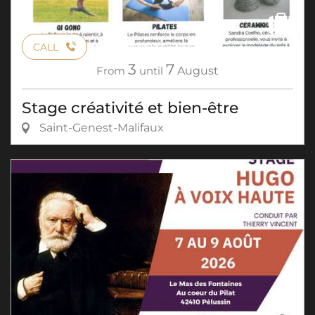
CALL
3
7
From
until
August
Stage créativité et bien-être
Saint-Genest-Malifaux