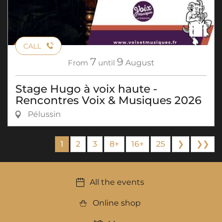
CALL
7
9
From
until
August
Stage Hugo à voix haute -
Rencontres Voix & Musiques 2026
Pélussin
1
2
3
8+
16+
25
❯
❯❯
All the events
Online shop