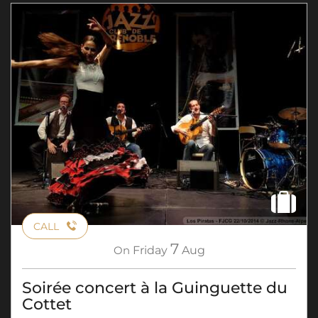
CALL
7
On
Friday
Aug
Soirée concert à la Guinguette du
Cottet