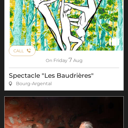
CALL
7
On
Friday
Aug
Spectacle "Les Baudrières"
Bourg-Argental