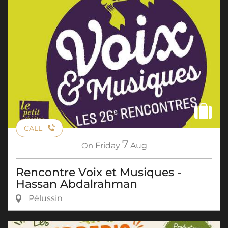
CALL
7
On
Friday
Aug
Rencontre Voix et Musiques -
Hassan Abdalrahman
Pélussin