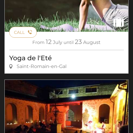
CALL
12
23
From
July
until
August
Yoga de l'Eté
Saint-Romain-en-Gal