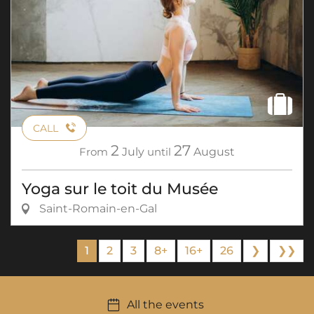
CALL
2
27
From
July
until
August
Yoga sur le toit du Musée
Saint-Romain-en-Gal
1
2
3
8+
16+
26
❯
❯❯
All the events