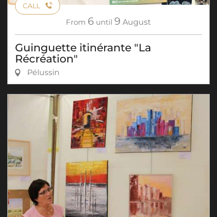
CALL
6
9
From
until
August
Guinguette itinérante "La
Récréation"
Pélussin