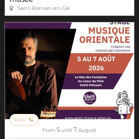
Saint-Romain-en-Gal
CALL
5
7
From
until
August