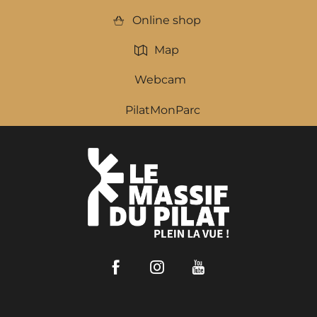
Online shop
Map
Webcam
PilatMonParc
Facebook
Instagram
Youtube