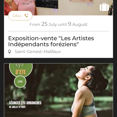
CALL
25
9
From
July
until
August
Exposition-vente "Les Artistes
Indépendants foréziens"
Saint-Genest-Malifaux