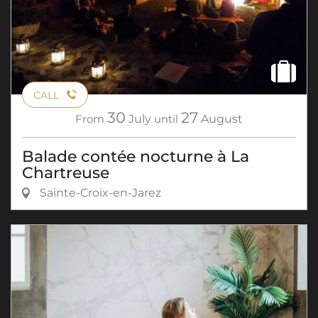
CALL
30
27
From
July
until
August
Balade contée nocturne à La
Chartreuse
Sainte-Croix-en-Jarez