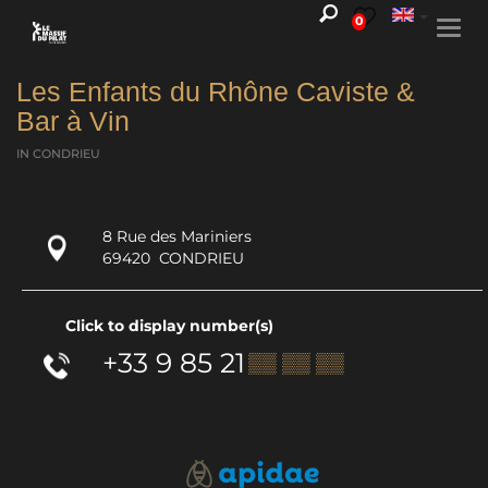
0
Togg
navi
Les Enfants du Rhône Caviste &
Bar à Vin
IN CONDRIEU
8 Rue des Mariniers
69420
CONDRIEU
Click to display number(s)
+33 9 85 21
▒▒ ▒▒ ▒▒