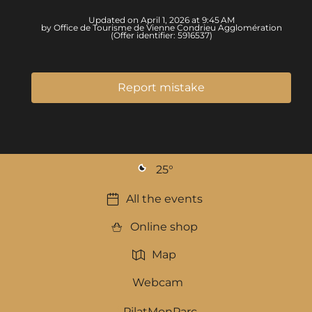
Updated on April 1, 2026 at 9:45 AM
by Office de Tourisme de Vienne Condrieu Agglomération
(Offer identifier:
5916537
)
Report mistake
25
°
All the events
Online shop
Map
Webcam
PilatMonParc