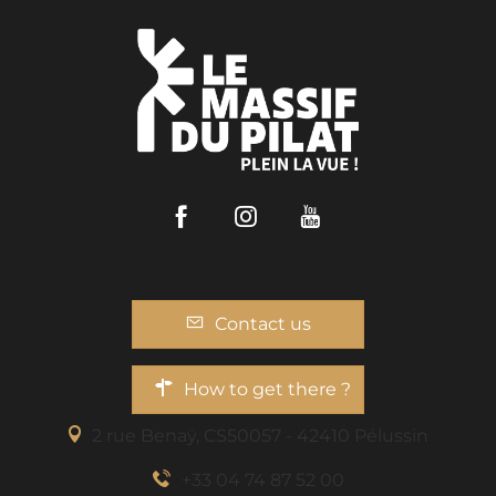
Facebook
Instagram
Youtube
Contact us
How to get there ?
2 rue Benaÿ, CS50057 - 42410 Pélussin
+33 04 74 87 52 00