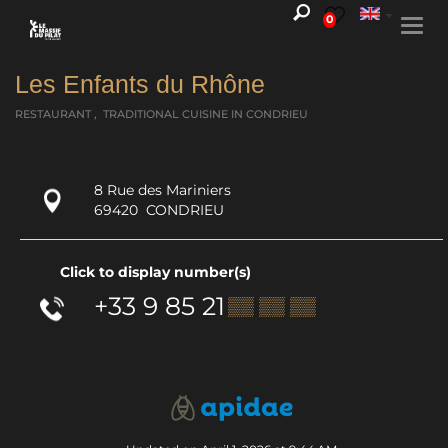
0
Togg
navi
Les Enfants du Rhône
RESTAURANT , TRADITIONAL CUISINE
IN CONDRIEU
8 Rue des Mariniers
69420
CONDRIEU
Click to display number(s)
+33 9 85 21
▒▒ ▒▒ ▒▒