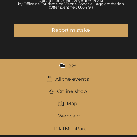
Updated on April 1, 2026 at 9:44 AM
by Office de Tourisme de Vienne Condrieu Agglomération
(Offer identifier:
6604191
)
Report mistake
22
°
All the events
Online shop
Map
Webcam
PilatMonParc