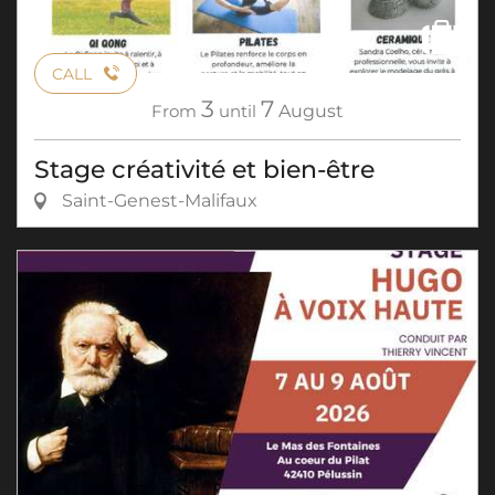
CALL
3
7
From
until
August
Stage créativité et bien-être
Saint-Genest-Malifaux