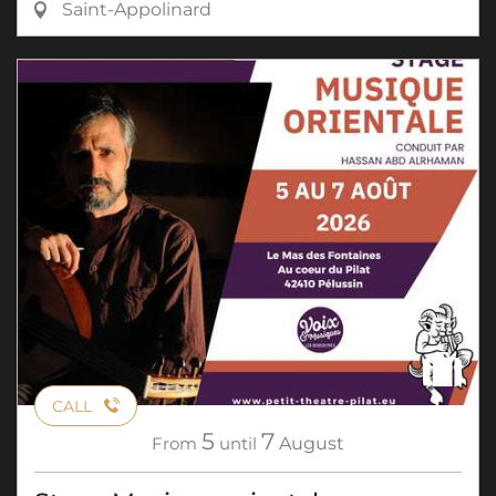
Saint-Appolinard
CALL
5
7
From
until
August