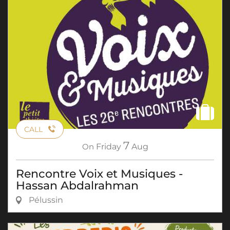
CALL
7
On
Friday
Aug
Rencontre Voix et Musiques -
Hassan Abdalrahman
Pélussin