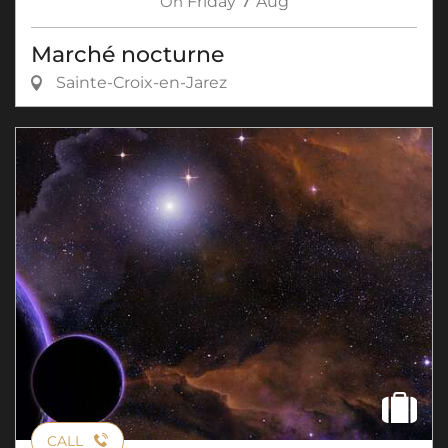
On
Friday
Aug
Marché nocturne
Sainte-Croix-en-Jarez
CALL