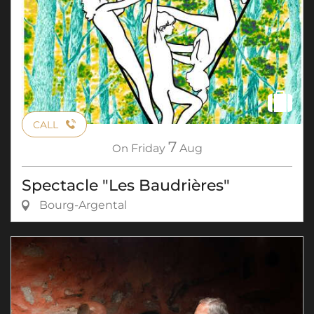
CALL
7
On
Friday
Aug
Spectacle "Les Baudrières"
Bourg-Argental