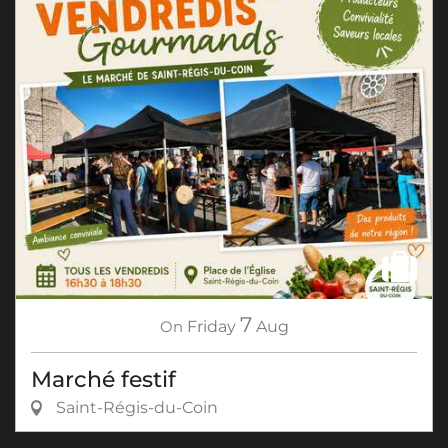
7
On
Friday
Aug
Marché festif
Saint-Régis-du-Coin