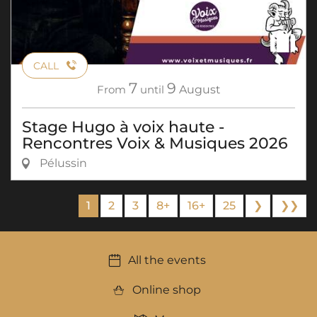
CALL
7
9
From
until
August
Stage Hugo à voix haute -
Rencontres Voix & Musiques 2026
Pélussin
1
2
3
8+
16+
25
❯
❯❯
All the events
Online shop