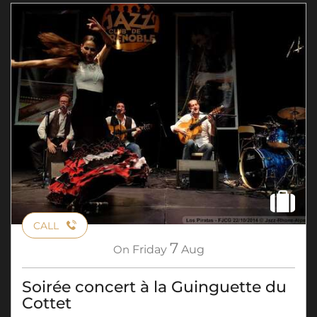
CALL
7
On
Friday
Aug
Soirée concert à la Guinguette du
Cottet