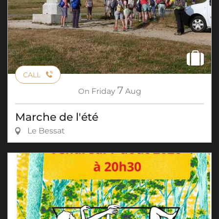
CALL
7
On
Friday
Aug
Marche de l'été
Le Bessat