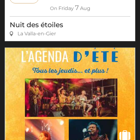
7
On
Friday
Aug
Nuit des étoiles
La Valla-en-Gier