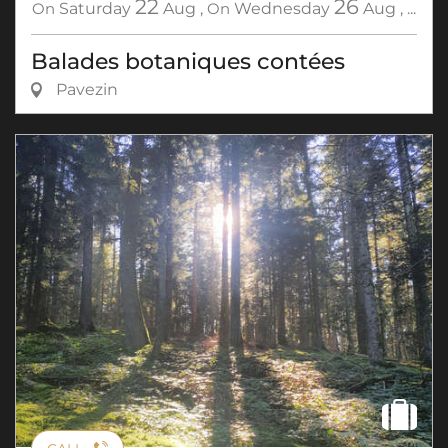
22
26
On
Saturday
Aug
,
On
Wednesday
Aug
,
...
Balades botaniques contées
Pavezin