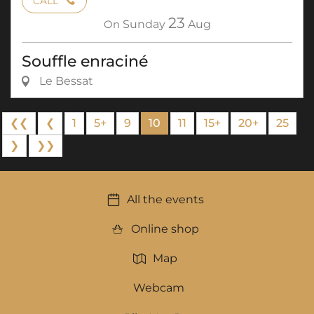
CALL
23
On
Sunday
Aug
Souffle enraciné
Le Bessat
❮❮
❮
1
5+
9
10
11
15+
20+
25
❯
❯❯
All the events
Online shop
Map
Webcam