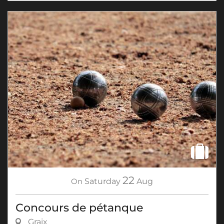
22
On
Saturday
Aug
Concours de pétanque
Graix