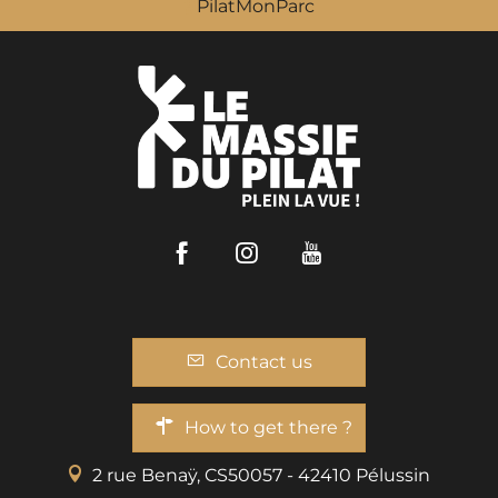
PilatMonParc
Facebook
Instagram
Youtube
Contact us
How to get there ?
2 rue Benaÿ, CS50057 - 42410 Pélussin