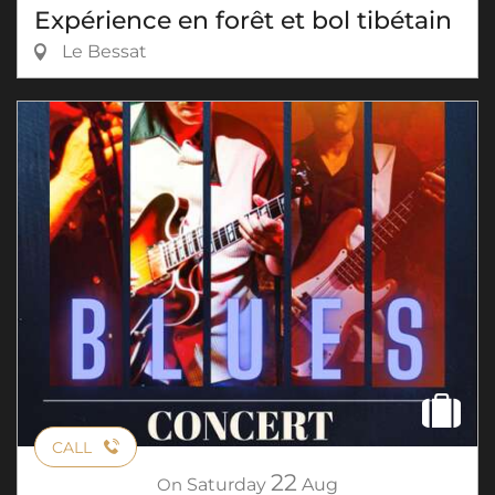
Expérience en forêt et bol tibétain
Le Bessat
CALL
22
On
Saturday
Aug