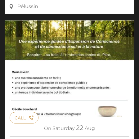
Pélussin
CALL
22
On
Saturday
Aug