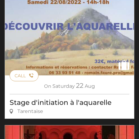
CALL
22
On
Saturday
Aug
Stage d'initiation à l'aquarelle
Tarentaise