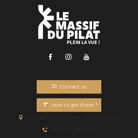
Facebook
Instagram
Youtube
Contact us
How to get there ?
2 rue Benaÿ, CS50057 - 42410 Pélussin
+33 04 74 87 52 00