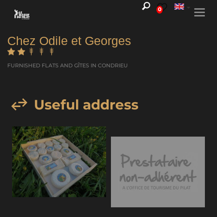
0
Togg
navi
Chez Odile et Georges
FURNISHED FLATS AND GÎTES
IN CONDRIEU
Useful address